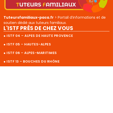
Tuteursfamiliaux-paca.fr
> Portail d’informations et de
soutien dédié aux tuteurs familiaux.
L'ISTF PRÈS DE CHEZ VOUS
● ISTF 04 – ALPES DE HAUTE PROVENCE
● ISTF 05 – HAUTES-ALPES
● ISTF 06 – ALPES-MARITIMES
● ISTF 13 – BOUCHES DU RHÔNE
● ISTF 83 – VAR
● ISTF 84 – VAUCLUSE
L'ISTF RÉGION SUD
● QU’EST-CE QUE L’ISTF ?
● RESSOURCES DOCUMENTAIRES ISTF