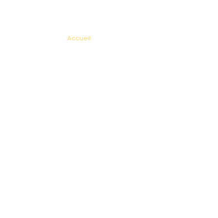
Accueil
»
Permanences 84
Liste des Permanences
Vaucluse